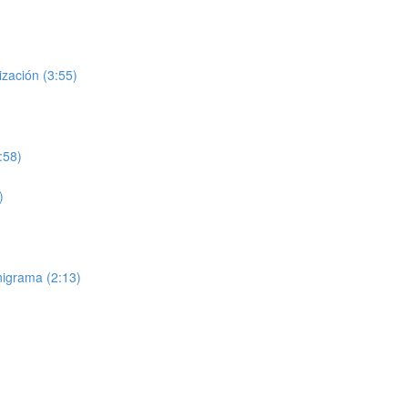
ización (3:55)
:58)
)
nigrama (2:13)