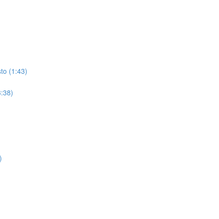
to (1:43)
3:38)
)