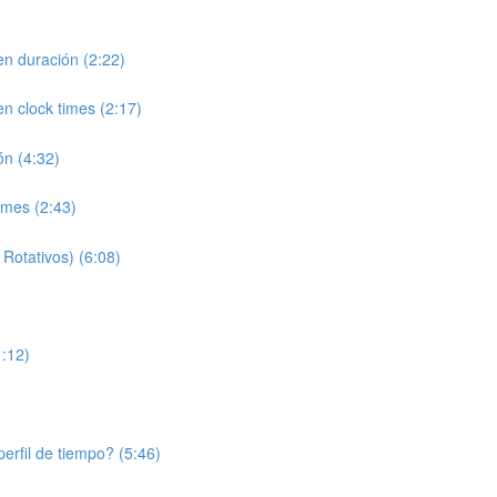
en duración (2:22)
n clock times (2:17)
ón (4:32)
imes (2:43)
Rotativos) (6:08)
1:12)
erfil de tiempo? (5:46)