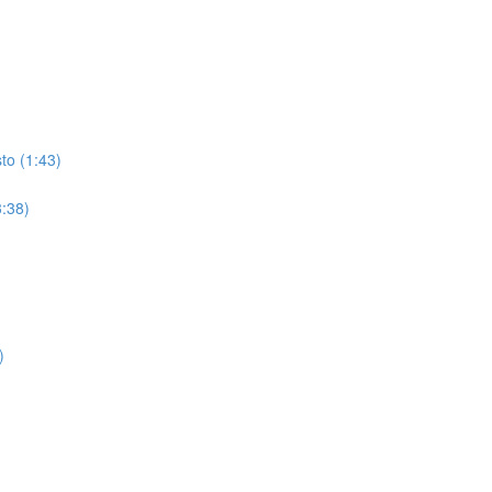
to (1:43)
3:38)
)