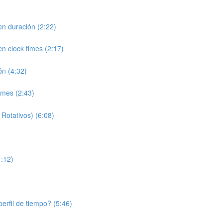
en duración (2:22)
n clock times (2:17)
ón (4:32)
imes (2:43)
Rotativos) (6:08)
1:12)
erfil de tiempo? (5:46)