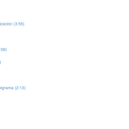
ización (3:55)
:58)
)
nigrama (2:13)